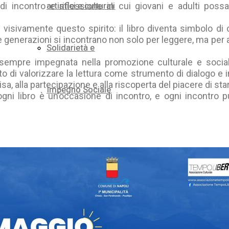
 di incontro e riflessione in cui giovani e adulti pos
artistici e culturali
artistici e culturali
 visivamente questo spirito: il libro diventa simbolo d
e generazioni si incontrano non solo per leggere, ma per 
Solidarietà e
Solidarietà e
sempre impegnata nella promozione culturale e sociale
 di valorizzare la lettura come strumento di dialogo e 
a, alla partecipazione e alla riscoperta del piacere di sta
Impegno Sociale
Impegno Sociale
 ogni libro è un’occasione di incontro, e ogni incontro