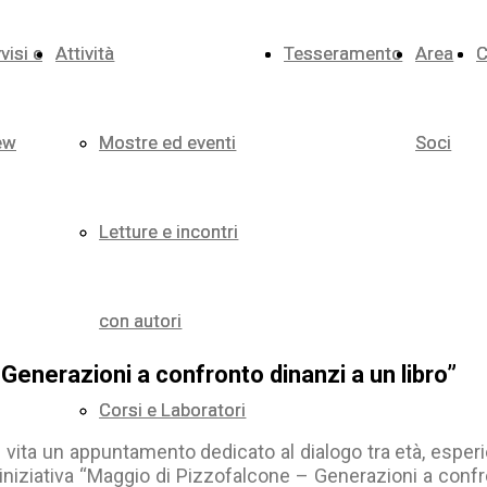
visi e
visi e
Attività
Attività
Tesseramento
Tesseramento
Area
Area
C
C
ew
ew
Mostre ed eventi
Mostre ed eventi
Soci
Soci
Letture e incontri
Letture e incontri
con autori
con autori
Generazioni a confronto dinanzi a un libro”
Corsi e Laboratori
Corsi e Laboratori
vita un appuntamento dedicato al dialogo tra età, esperie
’iniziativa “Maggio di Pizzofalcone – Generazioni a confr