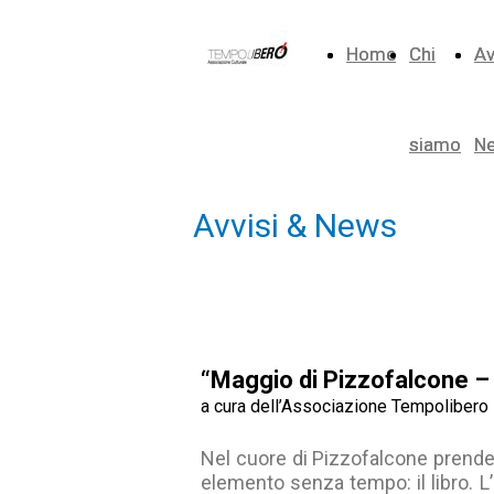
Home
Home
Chi
Chi
Av
Av
siamo
siamo
N
N
Avvisi & News
“Maggio di Pizzofalcone – 
a cura dell’Associazione Tempolibero
Nel cuore di Pizzofalcone prende 
elemento senza tempo: il libro. L